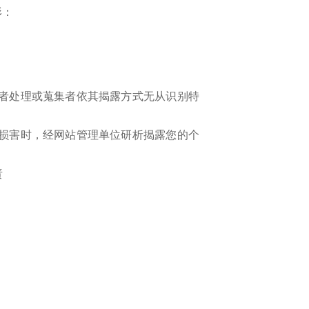
形：
者处理或蒐集者依其揭露方式无从识别特
损害时，经网站管理单位研析揭露您的个
责