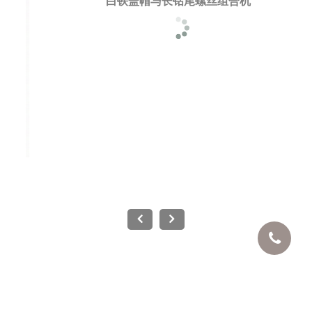
白铁盖帽与长钻尾螺丝组合机