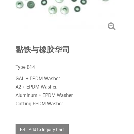
黏铁与橡胶华司
Type:B14
GAL + EPDM Washer.
A2 + EPDM Washer.
Aluminum + EPDM Washer.
Cutting EPDM Washer.
Add to Inquiry Cart