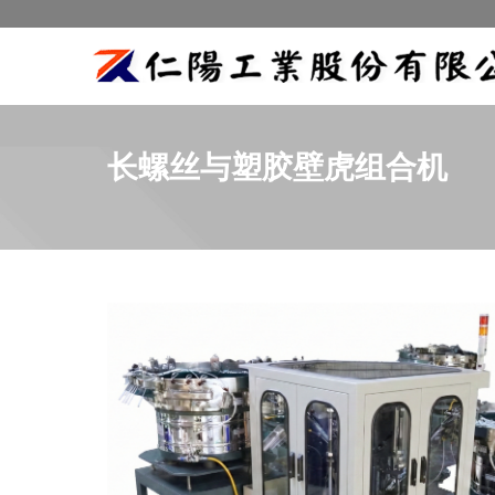
长螺丝与塑胶壁虎组合机