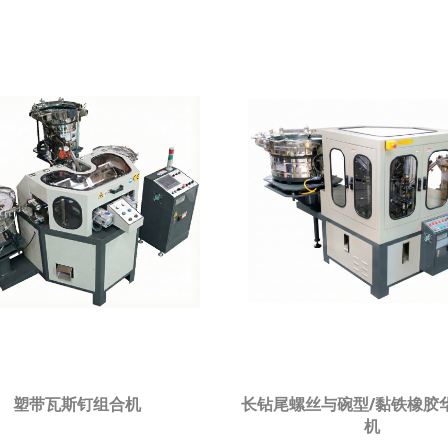
塑带瓦斯钉组合机
长钻尾螺丝与碗型/黏铁橡胶
机