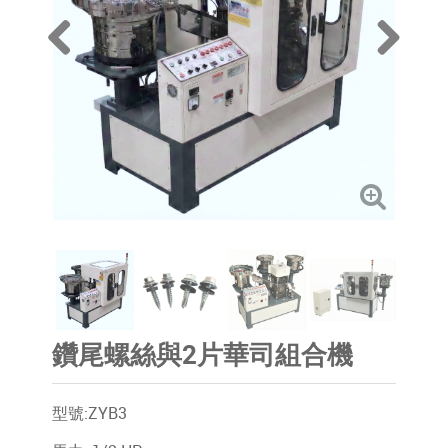
鑽尾螺絲與2片華司組合機
型號:ZYB3