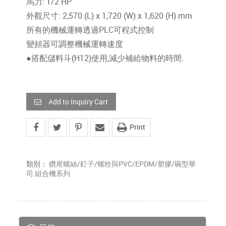
馬力: 1/2 HP
外觀尺寸: 2,570 (L) x 1,720 (W) x 1,620 (H) mm
所有的機械運轉透過PLC可程式控制
變頻器可調整機械運轉速度
●搭配儲料斗(H12)使用,減少補給物料的時間.
Add to Inquiry Cart
Print
類別：
鑽尾螺絲/釘子/螺栓與PVC/EPDM/塑膠/碗型華
司 組合機系列