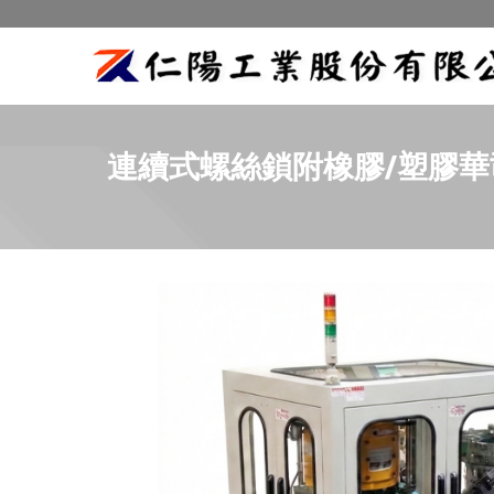
連續式螺絲鎖附橡膠/塑膠