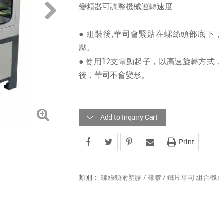
變頻器可調整機械運轉速度
● 組裝後,華司會緊貼在螺絲頭部底下
壓。
● 使用12支電動起子，以高速旋轉方
後，華司不會變形。
Add to Inquiry Cart
Print
類別：
螺絲鎖附塑膠 / 橡膠 / 鐵片華司 組合