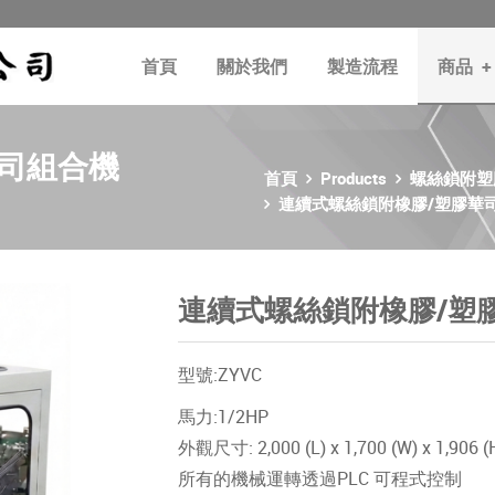
首頁
關於我們
製造流程
商品
+
華司組合機
首頁
Products
螺絲鎖附塑膠
連續式螺絲鎖附橡膠/塑膠華
連續式螺絲鎖附橡膠/塑
型號:ZYVC
馬力:1/2HP
外觀尺寸: 2,000 (L) x 1,700 (W) x 1,906 
所有的機械運轉透過PLC 可程式控制