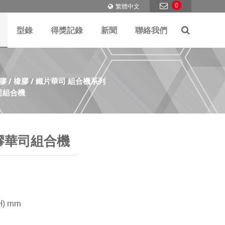
0
繁體中文
型錄
得獎記錄
新聞
聯絡我們
 / 橡膠 / 鐵片華司 組合機系列
司組合機
膠華司組合機
(H) mm