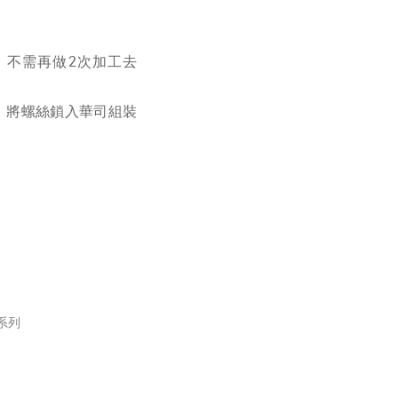
，不需再做2次加工去
式，將螺絲鎖入華司組裝
機系列