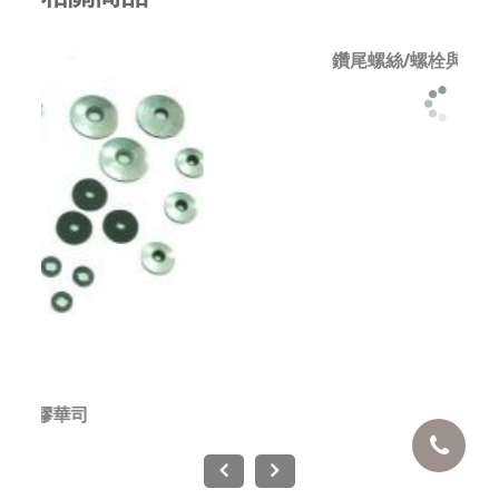
鑽尾螺絲/螺栓與華司組合機