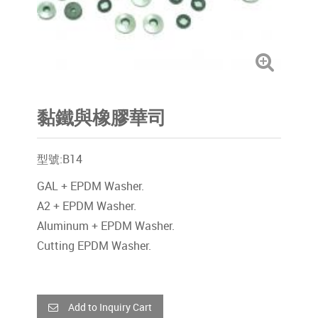
黏鐵與橡膠華司
型號:B14
GAL + EPDM Washer.
A2 + EPDM Washer.
Aluminum + EPDM Washer.
Cutting EPDM Washer.
Add to Inquiry Cart