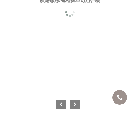
鑽尾螺絲/螺栓與華司組合機